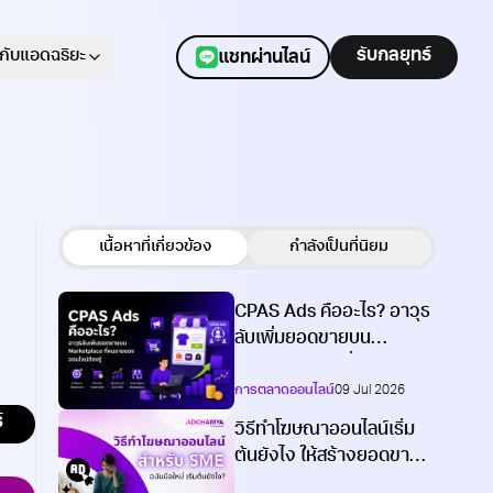
ักกับแอดฉริยะ
รับกลยุทธ์
แชทผ่านไลน์
แชทผ่านไลน์
เนื้อหาที่เกี่ยวข้อง
กำลังเป็นที่นิยม
CPAS Ads คืออะไร? อาวุธ
ลับเพิ่มยอดขายบน
Marketplace ที่คนขาย
การตลาดออนไลน์
09 Jul 2026
ของออนไลน์ต้องรู้
์
วิธีทำโฆษณาออนไลน์เริ่ม
ต้นยังไง ให้สร้างยอดขาย
ได้จริง สำหรับ SME