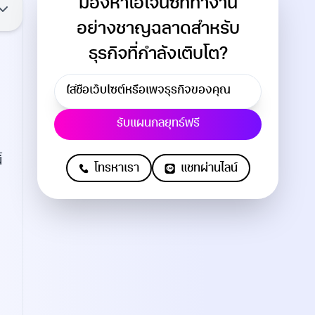
มองหาเอเจนซี่ที่ทำงาน
อย่างชาญฉลาดสำหรับ
ธุรกิจที่กำลังเติบโต?
รับแผนกลยุทธ์ฟรี
้
โทรหาเรา
แชทผ่านไลน์