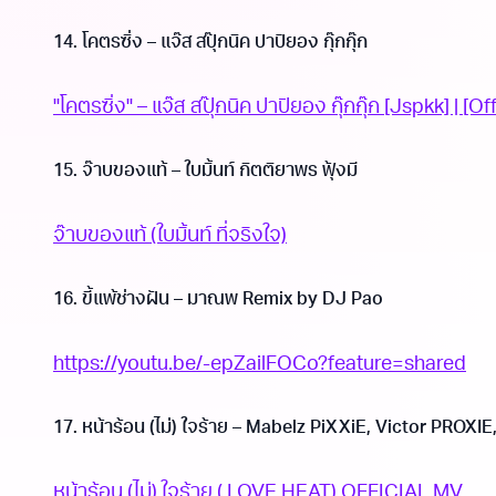
14. โคตรซิ่ง – แจ๊ส สปุ๊กนิค ปาปิยอง กุ๊กกุ๊ก
"โคตรซิ่ง" – แจ๊ส สปุ๊กนิค ปาปิยอง กุ๊กกุ๊ก [Jspkk] | [Of
15. จ๊าบของแท้ – ใบมิ้นท์ กิตติยาพร ฟุ้งมี
จ๊าบของแท้ (ใบมิ้นท์ ที่จริงใจ)
16. ขี้แพ้ช่างฝัน – มาณพ Remix by DJ Pao
https://youtu.be/-epZailFOCo?feature=shared
17. หน้าร้อน (ไม่) ใจร้าย – Mabelz PiXXiE, Victor PROXI
หน้าร้อน (ไม่) ใจร้าย ( LOVE HEAT) OFFICIAL MV