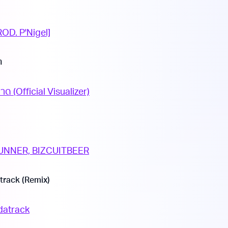
D. P'Nigel]
า
 (Official Visualizer)
 GUNNER, BIZCUITBEER
track (Remix)
datrack