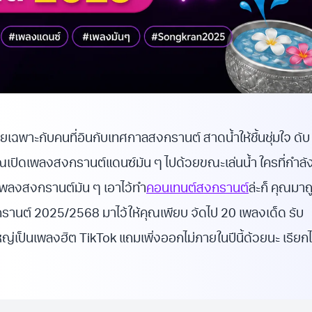
ยเฉพาะกับคนที่อินกับเทศกาลสงกรานต์ สาดน้ำให้ชื้นชุ่มใจ ดับ
ุณเปิดเพลงสงกรานต์แดนซ์มัน ๆ ไปด้วยขณะเล่นน้ำ ใครที่กำลั
พลงสงกรานต์มัน ๆ เอาไว้ทำ
คอนเทนต์สงกรานต์
ล่ะก็ คุณมาถ
นต์ 2025/2568 มาไว้ให้คุณเพียบ จัดไป 20 เพลงเด็ด รับ
่เป็นเพลงฮิต TikTok แถมเพิ่งออกไม่ภายในปีนี้ด้วยนะ เรียกไ