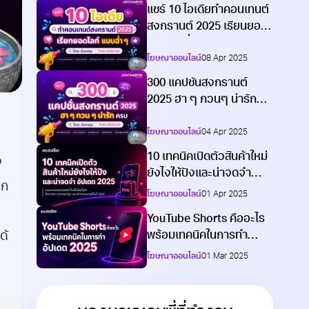
แชร์ 10 ไอเดียทำคอนเทนต์
สงกรานต์ 2025 เรียนยอด
ไลก์แบบฉ่ำ ๆ
โฆษณาออนไลน์
08 Apr 2025
300 แคปชั่นสงกรานต์
2025 ฮา ๆ กวนๆ น่ารัก
ไทย-อังกฤษครบ
โฆษณาออนไลน์
04 Apr 2025
10 เทคนิคเปิดตัวสินค้าใหม่
ง
ยังไงให้ปังและน่าจดจำ
ูก
อัปเดต 2025
โฆษณาออนไลน์
01 Apr 2025
YouTube Shorts คืออะไร
พร้อมเทคนิคในการทำ
ด้
อัปเดต 2025
โฆษณาออนไลน์
01 Mar 2025