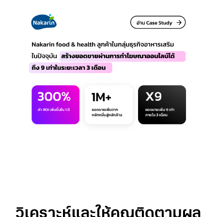
วิเคราะห์และให้คุณติดตามผล