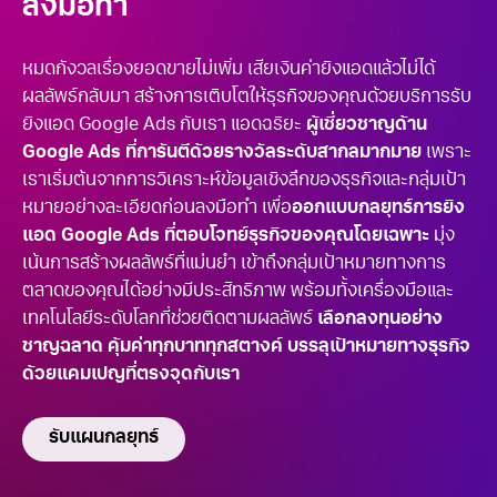
ลงมือทำ
หมดกังวลเรื่องยอดขายไม่เพิ่ม เสียเงินค่ายิงแอดแล้วไม่ได้
ผลลัพธ์กลับมา สร้างการเติบโตให้ธุรกิจของคุณด้วยบริการรับ
ยิงแอด Google Ads
กับเรา แอดฉริยะ
ผู้เชี่ยวชาญด้าน
Google Ads ที่การันตีด้วยรางวัลระดับสากลมากมาย
เพราะ
เราเริ่มต้นจากการวิเคราะห์ข้อมูลเชิงลึกของธุรกิจและกลุ่มเป้า
หมายอย่างละเอียดก่อนลงมือทำ เพื่อ
ออกแบบกลยุทธ์การยิง
แอด Google Ads ที่ตอบโจทย์ธุรกิจของคุณโดยเฉพาะ
มุ่ง
เน้นการสร้างผลลัพธ​์ที่แม่นยำ เข้าถึงกลุ่มเป้าหมายทางการ
ตลาดของคุณได้อย่างมีประสิทธิภาพ พร้อมทั้งเครื่องมือและ
เทคโนโลยีระดับโลกที่ช่วยติดตามผลลัพธ์
เลือกลงทุนอย่าง
ชาญฉลาด คุ้มค่าทุกบาททุกสตางค์ บรรลุเป้าหมายทางธุรกิจ
ด้วยแคมเปญที่ตรงจุดกับเรา
รับแผนกลยุทธ์