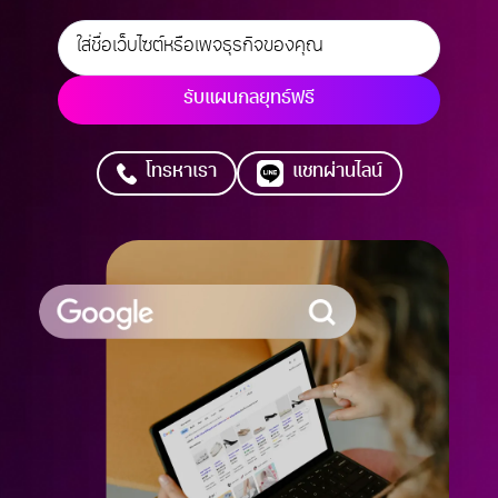
รับแผนกลยุทธ์ฟรี
โทรหาเรา
แชทผ่านไลน์