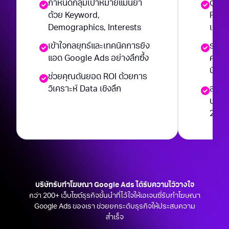
กำหนดกลุ่มเป้าหมายแม่นยำ
ดูแล
ด้วย Keyword,
Real-
Demographics, Interests
เหมา
เข้าใจกลยุทธ์และเทคนิคการยิง
รายง
แอด Google Ads อย่างลึกซึ้ง
คุณมั
บิดเบ
ช่วยคุณดันยอด ROI ด้วยการ
วิเคราะห์ Data เชิงลึก
สร้า
ประส
200 เ
บริษัท
รับทําโฆษณา Google
Ads
ได้รับความไว้วางใจ
กว่า 200+ เว็บไซต์ธุรกิจชั้นนำที่ไว้ใจให้เอเจนซี่
รับทําโฆษณา
Google
Ads
ของเรา ช่วยยกระดับธุรกิจให้ประสบความ
สำเร็จ