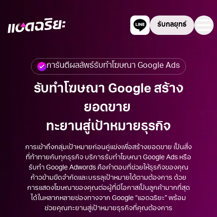
รับกลยุทธ์
Adchariya
แชทผ่านไลน์
me
การันตีผลลัพธ์
รับทําโฆษณา Google
Ads
รับทําโฆษณา Google
สร้าง
ยอดขาย
ทะยานสู่เป้าหมายธุรกิจ
การเข้าถึงกลุ่มเป้าหมายก่อนคู่แข่งเพื่อสร้างยอดขาย เป็นสิ่ง
ที่ท้าทายกับทุกธุรกิจ บริการ
รับทําโฆษณา Google
Ads หรือ
รับทำ Google Adwords
คือคำตอบที่ช่วยให้ธุรกิจของคุณ
ก้าวข้ามขีดจำกัดและบรรลุเป้าหมายได้ตามต้องการ ด้วย
การแสดงโฆษณาของคุณต่อผู้ที่มีโอกาสเป็นลูกค้ามากที่สุด
ได้ในหลากหลายช่องทางจาก Google “แอดฉริยะ” พร้อม
ช่วยคุณทะยานสู่เป้าหมายธุรกิจที่คุณต้องการ