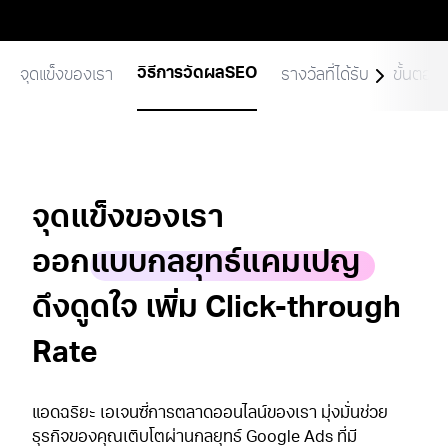
วิธีการวัดผลSEO
จุดแข็งของเรา
รางวัลที่ได้รับ
ขั้นตอ
จุดแข็งของเรา
ออก
แบบกลยุทธ์แคมเปญ
ดึงดูดใจ เพิ่ม Click-through
Rate
แอดฉริยะ เอเจนซี่การตลาดออนไลน์ของเรา มุ่งมั่นช่วย
ธุรกิจของคุณเติบโตผ่านกลยุทธ์ Google Ads ที่มี