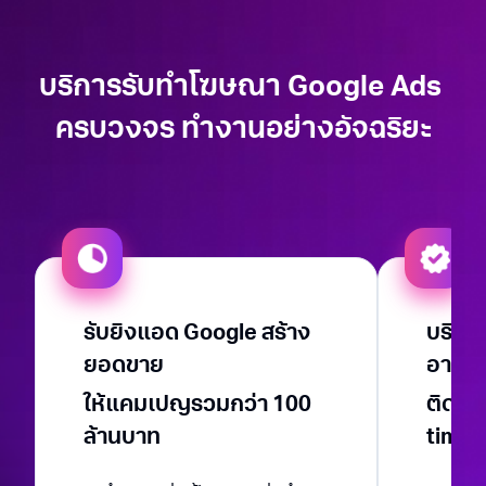
บริการ
รับทําโฆษณา Google
Ads
ครบวงจร ทำงานอย่างอัจฉริยะ
รับยิงแอด Google
สร้าง
บริห
ยอดขาย
อาชีพ
ให้แคมเปญรวมกว่า 100
ติดตา
ล้านบาท
time