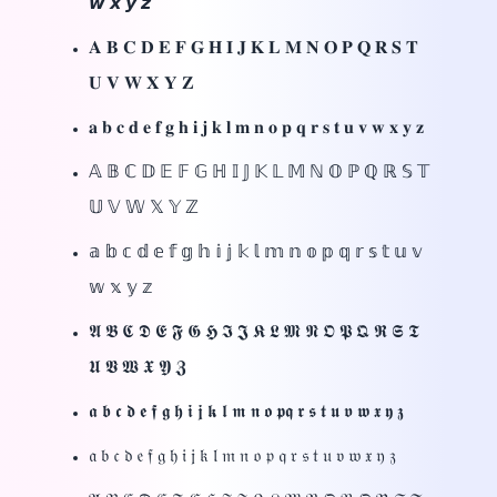
𝙬 𝙭 𝙮 𝙯
𝐀 𝐁 𝐂 𝐃 𝐄 𝐅 𝐆 𝐇 𝐈 𝐉 𝐊 𝐋 𝐌 𝐍 𝐎 𝐏 𝐐 𝐑 𝐒 𝐓
𝐔 𝐕 𝐖 𝐗 𝐘 𝐙
𝐚 𝐛 𝐜 𝐝 𝐞 𝐟 𝐠 𝐡 𝐢 𝐣 𝐤 𝐥 𝐦 𝐧 𝐨 𝐩 𝐪 𝐫 𝐬 𝐭 𝐮 𝐯 𝐰 𝐱 𝐲 𝐳
𝔸 𝔹 ℂ 𝔻 𝔼 𝔽 𝔾 ℍ 𝕀 𝕁 𝕂 𝕃 𝕄 ℕ 𝕆 ℙ ℚ ℝ 𝕊 𝕋
𝕌 𝕍 𝕎 𝕏 𝕐 ℤ
𝕒 𝕓 𝕔 𝕕 𝕖 𝕗 𝕘 𝕙 𝕚 𝕛 𝕜 𝕝 𝕞 𝕟 𝕠 𝕡 𝕢 𝕣 𝕤 𝕥 𝕦 𝕧
𝕨 𝕩 𝕪 𝕫
𝕬 𝕭 𝕮 𝕯 𝕰 𝕱 𝕲 𝕳 𝕴 𝕵 𝕶 𝕷 𝕸 𝕹 𝕺 𝕻 𝕼 𝕽 𝕾 𝕿
𝖀 𝖁 𝖂 𝖃 𝖄 𝖅
𝖆 𝖇 𝖈 𝖉 𝖊 𝖋 𝖌 𝖍 𝖎 𝖏 𝖐 𝖑 𝖒 𝖓 𝖔 𝖕𝖖 𝖗 𝖘 𝖙 𝖚 𝖛 𝖜 𝖝 𝖞 𝖟
𝔞 𝔟 𝔠 𝔡 𝔢 𝔣 𝔤 𝔥 𝔦 𝔧 𝔨 𝔩 𝔪 𝔫 𝔬 𝔭 𝔮 𝔯 𝔰 𝔱 𝔲 𝔳 𝔴 𝔵 𝔶 𝔷