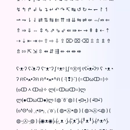
↯ ↰ ↱ ↲ ↳ ↴ ↵ ↶ ↷ ↸ ↹ ↺ ↻ ↼ ↽ ↾ ↿
⇀ ⇁ ⇂ ⇃ ⇄ ⇅ ⇆ ⇇ ⇈ ⇉ ⇊ ⇋ ⇌ ⇍ ⇎ ⇏ ⇐
⇑ ⇒ ⇓ ⇔ ⇕ ⇖ ⇗ ⇘ ⇙ ⇚ ⇛ ⇜ ⇝ ⇞ ⇟ ⇠ ⇡
⇢ ⇣ ⇤ ⇥ ⇦ ⇧ ⇨ ⇩ ⇪ ⌦ ⌧ ⌫ ⇫ ⇬ ⇭ ⇮
⇯ ⇰ ⇱ ⇲ ⇳ ⇴ ⇵ ⇶ ⇷ ⇸ ⇹ ⇺
ʕ·ᴥ·ʔ ʕ-᷅ᴥ-᷄ʔ ʕᵔᴥᵔʔ ᶘ ᵒᴥᵒ ᶅ ᶘ ᵒ㉨ᵒᶅ ୧ʕ•̀ᴥ•́ʔ୨ ʕ ◔ᴥ◔
ʔ ฅʕ•ﻌ•ʔฅ ฅ^•ﻌ•^ฅ ( ·̑(❢)·̑ ) (=ↀωↀ=)✧
(๑ↀᆺↀ๑)✧ ლ(=ↀωↀ=)ლ
ლ(●ↀωↀ●)ლ ꒰◍ˊꈊˋ◍꒱ ( •̥Θ•̥ ) ( •᷄Θ•᷅ )
(๑❛Θ❛๑) ˎ₍•ʚ•₎ˏ ₍⁻ʚ⁻₎ ( ◍•㉦•◍ ) ( ◍˃̵㉦˂̵◍ ) (
◍ᵕ̤㉦ᵕ̤◍ ) (̵̵́◉ᴥ◉)̵̵̀ (̵̵́·͈ ᴥ ·͈)̵̵̀ (̵̵́˘̩ᴥ˘̩)̵̵̀ (̵̵́╹ᴥ╹)̵̵̀ (̵̵́^ᴥ^)̵̵̀