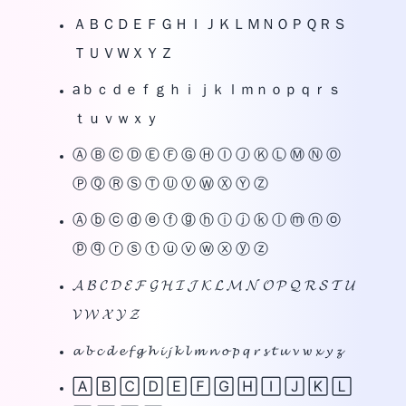
ＡＢＣＤＥＦＧＨＩＪＫＬＭＮＯＰＱＲＳ
ＴＵＶＷＸＹＺ
aｂｃｄｅｆｇｈｉｊｋｌｍｎｏｐｑｒｓ
ｔｕｖｗｘｙ
Ⓐ Ⓑ Ⓒ Ⓓ Ⓔ Ⓕ Ⓖ Ⓗ Ⓘ Ⓙ Ⓚ Ⓛ Ⓜ Ⓝ Ⓞ
Ⓟ Ⓠ Ⓡ Ⓢ Ⓣ Ⓤ Ⓥ Ⓦ Ⓧ Ⓨ Ⓩ
Ⓐ ⓑ ⓒ ⓓ ⓔ ⓕ ⓖ ⓗ ⓘ ⓙ ⓚ ⓛ ⓜ ⓝ ⓞ
ⓟ ⓠ ⓡ ⓢ ⓣ ⓤ ⓥ ⓦ ⓧ ⓨ ⓩ
𝓐 𝓑 𝓒 𝓓 𝓔 𝓕 𝓖 𝓗 𝓘 𝓙 𝓚 𝓛 𝓜 𝓝 𝓞 𝓟 𝓠 𝓡 𝓢 𝓣 𝓤
𝓥 𝓦 𝓧 𝓨 𝓩
𝓪 𝓫 𝓬 𝓭 𝓮 𝓯 𝓰 𝓱 𝓲 𝓳 𝓴 𝓵 𝓶 𝓷 𝓸 𝓹 𝓺 𝓻 𝓼 𝓽 𝓾 𝓿 𝔀 𝔁 𝔂 𝔃
🄰 🄱 🄲 🄳 🄴 🄵 🄶 🄷 🄸 🄹 🄺 🄻