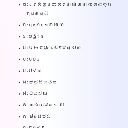
ต : ๓ ຕ რ დ ព တ ო ຕ ថា ផា ឲា ឆា ന თ ள ღ ถ
= ຖ ଣ ຄ ଋ ઢી
ท : η и מ ŋ ທ ឋា មា ហ
ธ : ຣ ຽ চ ន
น : Ա Њ थ ゆ њ થ य ਪ યૃ Ю ю
บ : υ ບ ப
ป : ປ √ ച
ผ : ຜ ಛ ಟ ය చ ట
ฝ : ධ ඨ ຝ យ
พ : ш ಬ ധ ਘ ພ ဃ ឃ
ฟ : ຟ ௰ ಚ ಭ ඩ