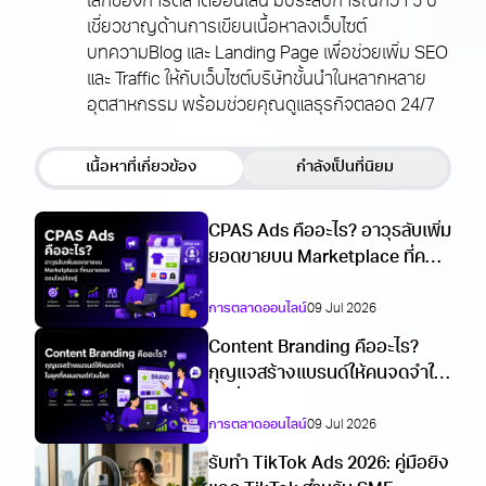
โลกของการตลาดออนไลน์ มีประสบการณ์กว่า 5 ปี
เชี่ยวชาญด้านการเขียนเนื้อหาลงเว็บไซต์
บทความBlog และ Landing Page เพื่อช่วยเพิ่ม SEO
และ Traffic ให้กับเว็บไซต์บริษัทชั้นนำในหลากหลาย
อุตสาหกรรม พร้อมช่วยคุณดูแลธุรกิจตลอด 24/7
เนื้อหาที่เกี่ยวข้อง
กำลังเป็นที่นิยม
CPAS Ads คืออะไร? อาวุธลับเพิ่ม
ยอดขายบน Marketplace ที่คน
ขายของออนไลน์ต้องรู้
การตลาดออนไลน์
09 Jul 2026
Content Branding คืออะไร?
กุญแจสร้างแบรนด์ให้คนจดจำใน
ยุคที่คอนเทนต์ท่วมโลก
การตลาดออนไลน์
09 Jul 2026
รับทำ TikTok Ads 2026: คู่มือยิง