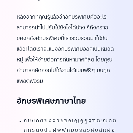
หลังจากที่คุณรู้แล้วว่าอักษรพิเศษคืออะไร
สามารถนำไปปรับใช้ยังไงได้บ้าง ก็ถึงคราว
ของคลังอักษรพิเศษที่เรารวบรวมมาให้กัน
แล้ว! โดยเราจะแบ่งอักษรพิเศษออกเป็นหมวด
หมู่ เพื่อให้ง่ายต่อการค้นหามากที่สุด โดยคุณ
สามารถคัดลอกไปใช้งานได้แบบฟรี ๆ บนทุก
แพลตฟอร์ม
อักษรพิเศษภาษาไทย
ก ข ฃ ค ฅ ฆ ง จ ฉ ช ซ ฌ ญ ฎ ฏ ฐ ฑ ฒ ณ ด ต
ถ ท ธ น บ ป ผ ฝ พ ฟ ภ ม ย ร ล ว ศ ษ ส ห ฬ อ