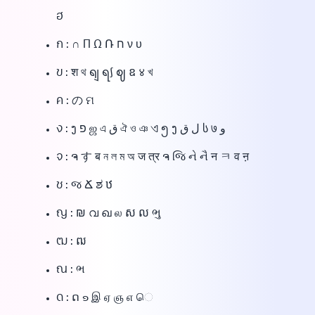
ฮ
ก : ∩ ∏ Ω Ռ ח ν υ
ข : श থ ရျ ရ∫ ဈ ឧ ४ খ
ค : の ମ
ง : ງ פ ஜ এ ق ঐ ও ঞ ଏ ၅ ງ ل ق ს ७ و
จ : ຈ す ब ন ল ম অ ज त्र ຈ જિ ને નૈ न ㅋ व ऩ
ช : જ Ճ ಶ ឋ
ญ : ₪ വ ഖ ல ស ល ભુ
ฒ : ឍ
ณ : ભ
ด : ດ ๑ இ ஏ ஞ ௭ ெ