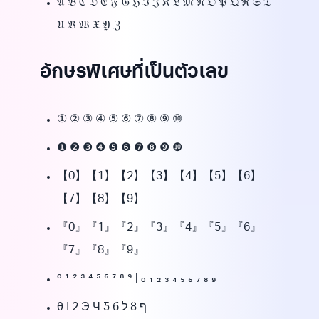
𝔄 𝔅 ℭ 𝔇 𝔈 𝔉 𝔊 ℌ ℑ 𝔍 𝔎 𝔏 𝔐 𝔑 𝔒 𝔓 𝔔 ℜ 𝔖 𝔗
𝔘 𝔙 𝔚 𝔛 𝔜 ℨ
อักษรพิเศษที่เป็นตัวเลข
① ② ③ ④ ⑤ ⑥ ⑦ ⑧ ⑨ ⑩
❶ ❷ ❸ ❹ ❺ ❻ ❼ ❽ ❾ ❿
【0】【1】【2】【3】【4】【5】【6】
【7】【8】【9】
『0』『1』『2』『3』『4』『5』『6』
『7』『8』『9』
⁰ ¹ ² ³ ⁴ ⁵ ⁶ ⁷ ⁸ ⁹ | ₀ ₁ ₂ ₃ ₄ ₅ ₆ ₇ ₈ ₉
θ Ι 2 Э Ч Ƽ б ל ȣ ף