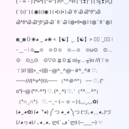
(・∞・) (❛∞❛) (⁻∞⁻) ฅ^._.^ฅ ( ⁻(❢)⁻ ) ( ˃̵͈᷄(❢)˂̵͈᷅ )
( ⁻(ｪ)⁻ ) ( ◉(ｪ)◉ ) ( •̀(ｪ)•́ ) ᏊˊꈊˋᏊ Ꮚ°ꈊ°;Ꮚ
Ꮚ❛ꈊ❛Ꮚ Ꮚ°͈ꈊ°͈Ꮚ Ꮚ˙ꈊ˙Ꮚ ꒰◍•ꈊ•◍꒱ ꒰◍˘ꈊ˘◍꒱
◙‿◙ Ü ❀◕ ‿ ◕❀ <【☯】‿【☯】> ◉⃝ ˙̫̮ ◉⃝ ⁞
ᵕ ‿ ᵕ ⁞ ⊙▂⊙ ⊙０⊙ ⊙︿⊙ ⊙ω⊙ ⊙﹏
⊙ ⊙△⊙ ⊙▽⊙ ≧０≦ o(╥﹏╥)o //(ㄒo
ㄒ)// {{{(>_<)}}} ~@^_^@~ #^_^# ♡.
~~~///(^v^)\\\~~~ （*^＠^*） ~~ ♡. (°
ο°)~@ (*^‧^*) ♡. (^_^) ♡. ‵（*^﹏^*）
（*∩_∩*） ♡. ~_~ (～ o ～) (◡‿◡✿)
(◕‿◕✿) (◕〝◕) ༼ つ ◕_◕ ༽つ (づ｡◕‿‿◕｡)づ
(ﾉ◕ヮ◕)ﾉ ｡◕‿◕｡ ლ(´ڡ`ლ) (─‿‿─) ☜