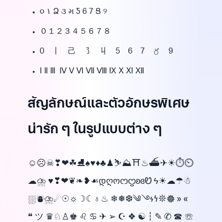
૦ ١ Ձ ૩ મ Ƽ 6 7 Ց ୨
０１２３４５６７８
0 丨 己 ㇌ 丩 5 6 7 〥 9
Ⅰ Ⅱ Ⅲ Ⅳ Ⅴ Ⅵ Ⅶ Ⅷ Ⅸ Ⅹ Ⅺ Ⅻ
สัญลักษณ์และตัวอักษรพิเศษ
น่ารัก ๆ ในรูปแบบต่าง ๆ
☺︎☹︎☠︎❣︎❤︎☘︎⛸︎♠︎♥︎♦︎♣︎♟︎⛷︎⛰︎⛩︎♨︎⛴︎✈︎☀︎⏱︎⏲︎
☁︎⛈︎ ♥❣❤❦❧❥☙დღოᦂᦦʚɞᏬ ϟ☀☁☂☃
⛆⛇⛈︎☄☉☼☽☾♁♨ ❄❅❆༄࿓𐓷𐓏𖤓𖣔 » «
❝ ツ ♛♘♙♚ ♌︎ ♋︎ ✈ ➢ ☪ ❖ ☯┇✎ ✆ ☎ ☏