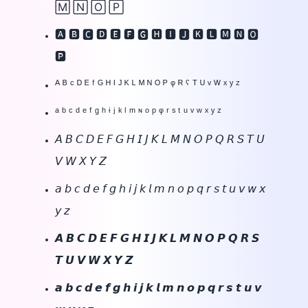
🄼 🄽 🄾 🄿
🅰 🅱 🅲 🅳 🅴 🅵 🅶 🅷 🅸 🅹 🅺 🅻 🅼 🅽 🅾
🅿
ᴬ ᴮ ᶜ ᴰ ᴱ ᶠ ᴳ ᴴ ᴵ ᴶ ᴷ ᴸ ᴹ ᴺ ᴼ ᴾ ᵠ ᴿ ˁ ᵀ ᵁ ᵛ ᵂ ˣ ʸ ᶻ
ᵃ ᵇ ᶜ ᵈ ᵉ ᶠ ᵍ ʰ ᶤ ʲ ᵏ ˡ ᵐ ᶰ ᵒ ᵖ ᵠ ʳ ˢ ᵗ ᵘ ᵛ ʷ ˣ ʸ ᶻ
𝘈 𝘉 𝘊 𝘋 𝘌 𝘍 𝘎 𝘏 𝘐 𝘑 𝘒 𝘓 𝘔 𝘕 𝘖 𝘗 𝘘 𝘙 𝘚 𝘛 𝘜
𝘝 𝘞 𝘟 𝘠 𝘡
𝘢 𝘣 𝘤 𝘥 𝘦 𝘧 𝘨 𝘩 𝘪 𝘫 𝘬 𝘭 𝘮 𝘯 𝘰 𝘱 𝘲 𝘳 𝘴 𝘵 𝘶 𝘷 𝘸 𝘹
𝘺 𝘻
𝘼 𝘽 𝘾 𝘿 𝙀 𝙁 𝙂 𝙃 𝙄 𝙅 𝙆 𝙇 𝙈 𝙉 𝙊 𝙋 𝙌 𝙍 𝙎
𝙏 𝙐 𝙑 𝙒 𝙓 𝙔 𝙕
𝙖 𝙗 𝙘 𝙙 𝙚 𝙛 𝙜 𝙝 𝙞 𝙟 𝙠 𝙡 𝙢 𝙣 𝙤 𝙥 𝙦 𝙧 𝙨 𝙩 𝙪 𝙫