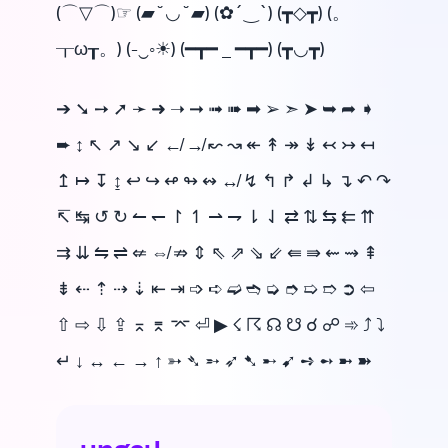
(⌒▽⌒)☞ (▰˘◡˘▰) (✿´‿`) (┳◇┳) (。
┰ω┰。) (-‿◦☀) (━┳━ _ ━┳━) (┳◡┳)
➔ ➘ ➙ ➚ ➛ ➜ ➝ ➞ ➟ ➠ ➡ ➢ ➣ ➤ ➥ ➦ ➧
➨ ↕ ↖ ↗ ↘ ↙ ↚ ↛ ↜ ↝ ↞ ↟ ↠ ↡ ↢ ↣ ↤
↥ ↦ ↧ ↨ ↩ ↪ ↫ ↬ ↭ ↮ ↯ ↰ ↱ ↲ ↳ ↴ ↶ ↷
↸ ↹ ↺ ↻ ↼ ↽ ↾ ↿ ⇀ ⇁ ⇂ ⇃ ⇄ ⇅ ⇆ ⇇ ⇈
⇉ ⇊ ⇋ ⇌ ⇍ ⇎ ⇏ ⇕ ⇖ ⇗ ⇘ ⇙ ⇚ ⇛ ⇜ ⇝ ⇞
⇟ ⇠ ⇡ ⇢ ⇣ ⇤ ⇥ ➩ ➪ ➫ ➬ ➭ ➮ ➯ ➱ ➲ ⇦
⇧ ⇨ ⇩ ⇪ ⌅ ⌆ ⌤ ⏎ ▶ ☇ ☈ ☊ ☋ ☌ ☍ ➾ ⤴ ⤵
↵ ↓ ↔ ← → ↑ ➳ ➴ ➵ ➶ ➷ ➸ ➹ ➺ ➻ ➼ ➽