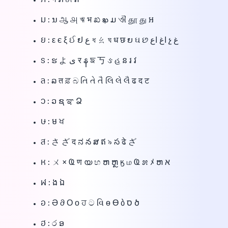
ภ : ग ກ சி រា
ม : ນ ஆ ௮ ঋ भ ಖ ఖ ມ ଐ தூ து អ
ย : ε є ξ ઈ ຢ ع ধ ㄠ ঘ ध छ ຍ ઘ છ اغ اع չ غ
ร : ຮ よ ی र န ਙ 丂 ઙ હ ន រ វ
ล : ລ त ਫ਼ බ તિ તે તૈ લિ લે લૈ ढ द ट
ว : ວ ຊ ಞ Ձ
ษ : ម ਖ
ส : さ ざ द ನ న ສ ឥ ৯ స ढे ざ
ห : ㄨ × Ҩ ण യ භ ຫ ຫຼ ӄ ம Ҩ ೫ ﾒ ຫ א
ฬ : ង ឯ
อ : Ә ∂ Ο о ਹ ට વિ ө Ө ბ ס ծ
ฮ : ර ອ