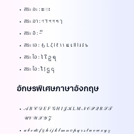
สระ อะ : ະ း
สระ อา : ণ ד প গ າ ๅ
สระ อิ : – ິ
สระ เอ : も L ζ l ℓ ١١ ແ ເ ا اا រ វ ъ
สระ ไอ : ໄ ໃ ဥ ရ
สระ โอ : ໂ ∫ ဌ ၎
อักษรพิเศษภาษาอังกฤษ
𝒜 𝐵 𝒞 𝒟 𝐸 𝐹 𝒢 𝐻 𝐼 𝒥 𝒦 𝐿 𝑀 𝒩 𝒪 𝒫 𝒬 𝑅 𝒮 𝒯
𝒰𝒱 𝒲 𝒳 𝒴 𝒵
𝒶 𝒷 𝒸 𝒹𝑒 𝒻 𝑔 𝒽 𝒾 𝒿 𝓀 𝓁 𝓂 𝓃 𝑜 𝓅 𝓆 𝓇 𝓈 𝓉 𝓊 𝓋 𝓌 𝓍 𝓎 𝓏