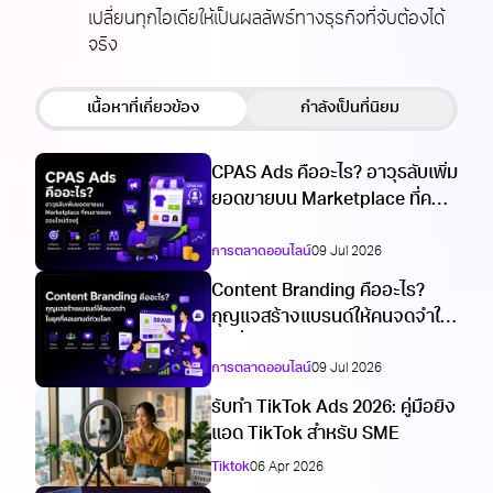
เปลี่ยนทุกไอเดียให้เป็นผลลัพธ์ทางธุรกิจที่จับต้องได้
จริง
เนื้อหาที่เกี่ยวข้อง
กำลังเป็นที่นิยม
CPAS Ads คืออะไร? อาวุธลับเพิ่ม
ยอดขายบน Marketplace ที่คน
ขายของออนไลน์ต้องรู้
การตลาดออนไลน์
09 Jul 2026
Content Branding คืออะไร?
กุญแจสร้างแบรนด์ให้คนจดจำใน
ยุคที่คอนเทนต์ท่วมโลก
การตลาดออนไลน์
09 Jul 2026
รับทำ TikTok Ads 2026: คู่มือยิง
แอด TikTok สำหรับ SME
Tiktok
06 Apr 2026