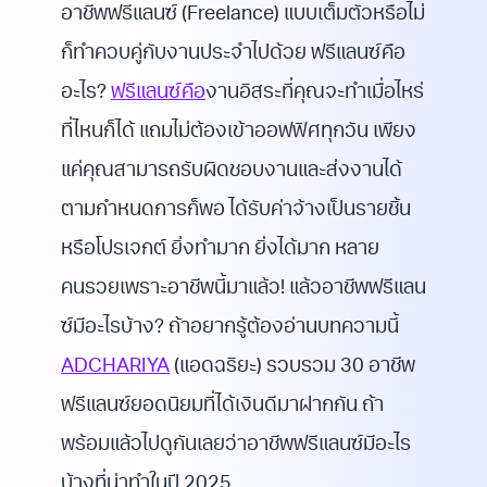
อาชีพฟรีแลนซ์ (Freelance) แบบเต็มตัวหรือไม่
ก็ทำควบคู่กับงานประจำไปด้วย ฟรีแลนซ์คือ
อะไร?
ฟรีแลนซ์คือ
งานอิสระที่คุณจะทำเมื่อไหร่
ที่ไหนก็ได้ แถมไม่ต้องเข้าออฟฟิศทุกวัน เพียง
แค่คุณสามารถรับผิดชอบงานและส่งงานได้
ตามกำหนดการก็พอ ได้รับค่าจ้างเป็นรายชิ้น
หรือโปรเจกต์ ยิ่งทำมาก ยิ่งได้มาก หลาย
คนรวยเพราะอาชีพนี้มาแล้ว! แล้วอาชีพฟรีแลน
ซ์มีอะไรบ้าง? ถ้าอยากรู้ต้องอ่านบทความนี้
ADCHARIYA
(แอดฉริยะ) รวบรวม 30 อาชีพ
ฟรีแลนซ์ยอดนิยมที่ได้เงินดีมาฝากกัน ถ้า
พร้อมแล้วไปดูกันเลยว่าอาชีพฟรีแลนซ์มีอะไร
บ้างที่น่าทำในปี 2025